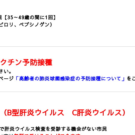
【35～49歳の間に1回】
ピロリ、ペプシノゲン）
クチン予防接種
さい。
ページ
「高齢者の肺炎球菌感染症の予防接種について」
を
（B型肝炎ウイルス C
肝炎ウイルス）
等で肝炎ウイルス検査を受診する機会がない市民