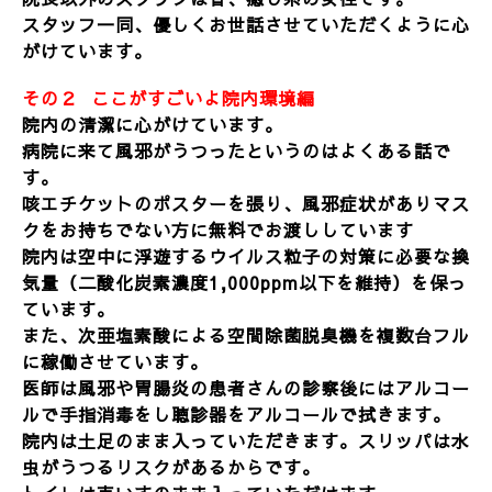
スタッフ一同、優しくお世話させていただくように心
がけています。
その２ ここがすごいよ院内環境編
院内の清潔に心がけています。
病院に来て風邪がうつったというのはよくある話で
す。
咳エチケットのポスターを張り、
風邪症状がありマス
クをお持ちでない方に無料でお渡ししています
院内は
空中に浮遊する
ウイルス
粒子
の
対策に必要な換
気量（二酸化炭素
濃度1,000ppm以下を維持）を保っ
ています。
また、次亜塩素酸による空間除菌脱臭機を複数台フル
に稼働させています。
医師は風邪や胃腸炎の患者さんの診察後にはアルコー
ルで手指消毒をし聴診器をアルコールで拭きます。
院内は土足のまま入っていただきます。スリッパは水
虫がうつるリスクがあるからです。